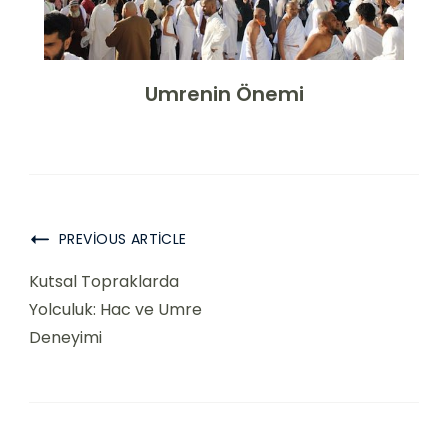
Umrenin Önemi
Post
PREVIOUS ARTICLE
Navigation
Kutsal Topraklarda
Yolculuk: Hac ve Umre
Deneyimi