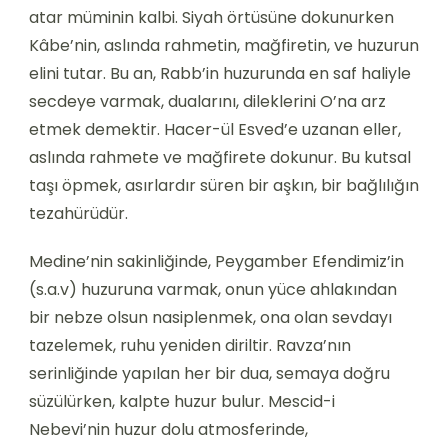
atar müminin kalbi. Siyah örtüsüne dokunurken
Kâbe’nin, aslında rahmetin, mağfiretin, ve huzurun
elini tutar. Bu an, Rabb’in huzurunda en saf haliyle
secdeye varmak, dualarını, dileklerini O’na arz
etmek demektir. Hacer-ül Esved’e uzanan eller,
aslında rahmete ve mağfirete dokunur. Bu kutsal
taşı öpmek, asırlardır süren bir aşkın, bir bağlılığın
tezahürüdür.
Medine’nin sakinliğinde, Peygamber Efendimiz’in
(s.a.v) huzuruna varmak, onun yüce ahlakından
bir nebze olsun nasiplenmek, ona olan sevdayı
tazelemek, ruhu yeniden diriltir. Ravza’nın
serinliğinde yapılan her bir dua, semaya doğru
süzülürken, kalpte huzur bulur. Mescid-i
Nebevi’nin huzur dolu atmosferinde,