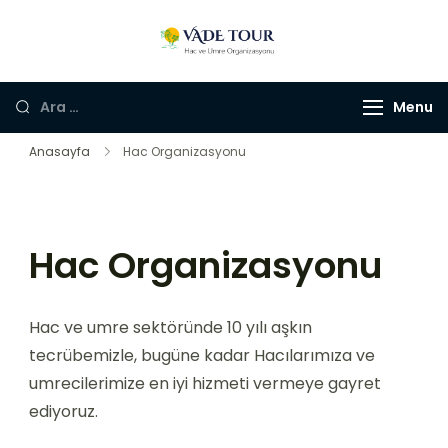
Skip
to
Vade Turizm
Hac, Umre ve Kültür
content
Turları
Arama:
Menu
Anasayfa
Hac Organizasyonu
Hac Organizasyonu
Hac ve umre sektöründe 10 yılı aşkın
tecrübemizle, bugüne kadar Hacılarımıza ve
umrecilerimize en iyi hizmeti vermeye gayret
ediyoruz.