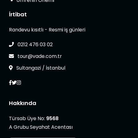
Umrenin Önemi
İrtibat
Randevu kısıtlı - Resmi iş günleri
0212 476 03 02
tour@vade.com.tr
Sultangazi / İstanbul
Hakkında
Türsab Üye No:
9568
A Grubu Seyahat Acentası