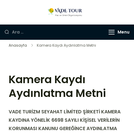
Skip
to
Vade Turizm
Hac, Umre ve Kültür
content
Turları
Arama:
Menu
Anasayfa
Kamera Kaydı Aydınlatma Metni
Kamera Kaydı
Aydınlatma Metni
VADE TURİZM SEYAHAT LİMİTED ŞİRKETİ KAMERA
KAYDINA YÖNELİK 6698 SAYILI KİŞİSEL VERİLERİN
KORUNMASI KANUNU GEREĞİNCE AYDINLATMA